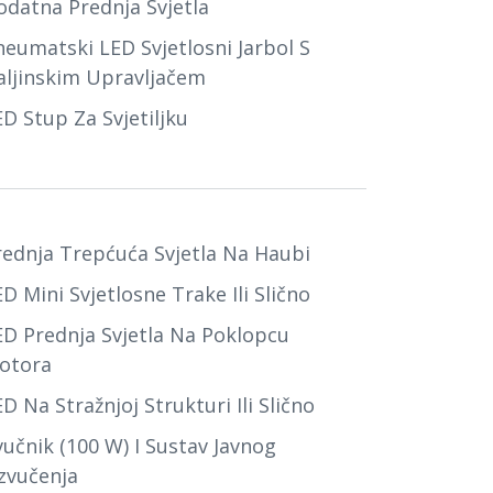
odatna Prednja Svjetla
neumatski LED Svjetlosni Jarbol S
aljinskim Upravljačem
D Stup Za Svjetiljku
rednja Trepćuća Svjetla Na Haubi
D Mini Svjetlosne Trake Ili Slično
ED Prednja Svjetla Na Poklopcu
otora
D Na Stražnjoj Strukturi Ili Slično
vučnik (100 W) I Sustav Javnog
zvučenja