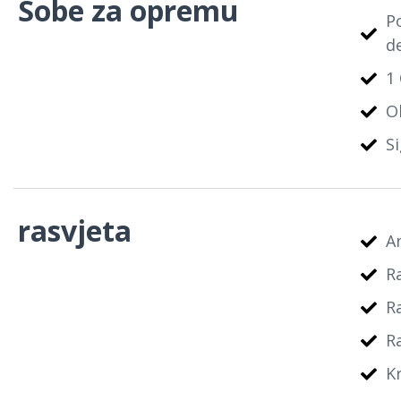
Sobe za opremu
Po
d
1 
O
Si
rasvjeta
A
R
R
R
K