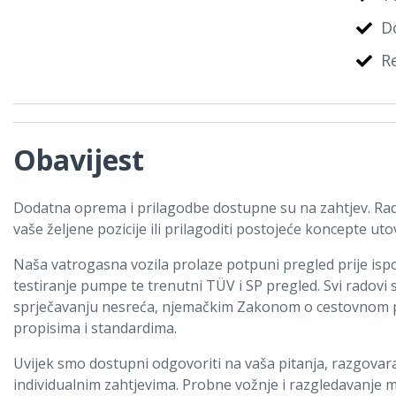
D
R
Obavijest
Dodatna oprema i prilagodbe dostupne su na zahtjev. Rad
vaše željene pozicije ili prilagoditi postojeće koncepte uto
Naša vatrogasna vozila prolaze potpuni pregled prije isporu
testiranje pumpe te trenutni TÜV i SP pregled. Svi radovi
sprječavanju nesreća, njemačkim Zakonom o cestovnom p
propisima i standardima.
Uvijek smo dostupni odgovoriti na vaša pitanja, razgovara
individualnim zahtjevima. Probne vožnje i razgledavanje