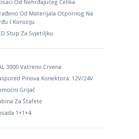
osaci Od Nehrđajućeg Čelika
zrađeno Od Materijala Otpornog Na
rđu I Koroziju
D Stup Za Svjetiljku
AL 3000 Vatreno Crvena
aspored Pinova Konektora: 12V/24V
omoćni Grijač
abina Za Štafete
osada 1+1+4