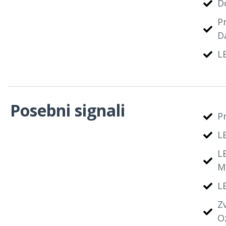
D
P
D
LE
Posebni signali
P
LE
L
M
LE
Z
O