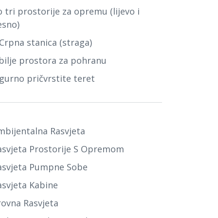
 tri prostorije za opremu (lijevo i
esno)
Crpna stanica (straga)
bilje prostora za pohranu
gurno pričvrstite teret
mbijentalna Rasvjeta
asvjeta Prostorije S Opremom
asvjeta Pumpne Sobe
asvjeta Kabine
rovna Rasvjeta