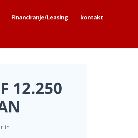
Financiranje/Leasing
kontakt
F 12.250
AN
rlin