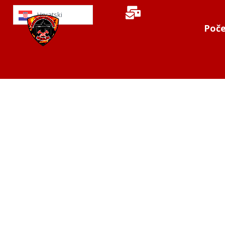
Hrvatski
Poče