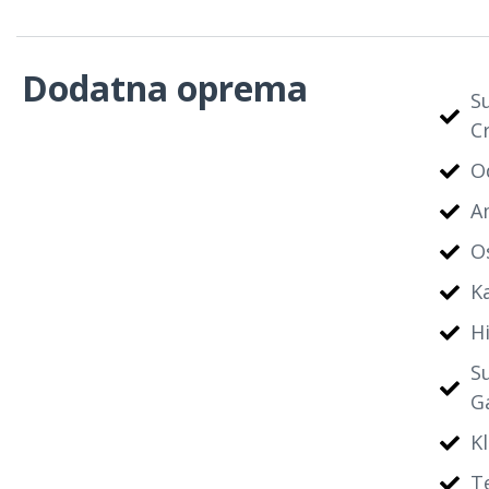
Dodatna oprema
S
C
O
A
O
K
H
S
G
Kl
T