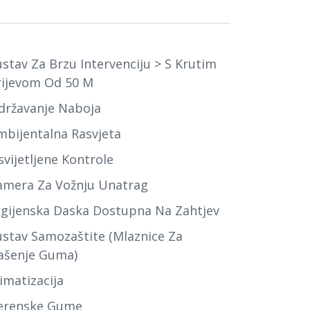
ustav Za Brzu Intervenciju > S Krutim
rijevom Od 50 M
državanje Naboja
mbijentalna Rasvjeta
svijetljene Kontrole
amera Za Vožnju Unatrag
igijenska Daska Dostupna Na Zahtjev
ustav Samozaštite (mlaznice Za
ašenje Guma)
imatizacija
erenske Gume