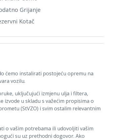
odatno Grijanje
ezervni Kotač
o ćemo instalirati postojeću opremu na
vara vozilu.
ke, uključujući izmjenu ulja i filtera,
 se izvode u skladu s važećim propisima o
rometu (StVZO) i svim ostalim relevantnim
ti o vašim potrebama ili udovoljiti vašim
 mogući su uz prethodni dogovor. Ako