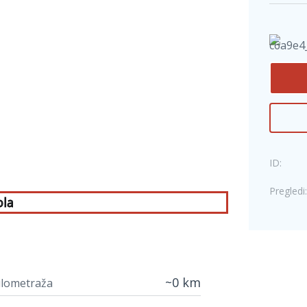
ID:
Pregledi:
ola
~0 km
ilometraža