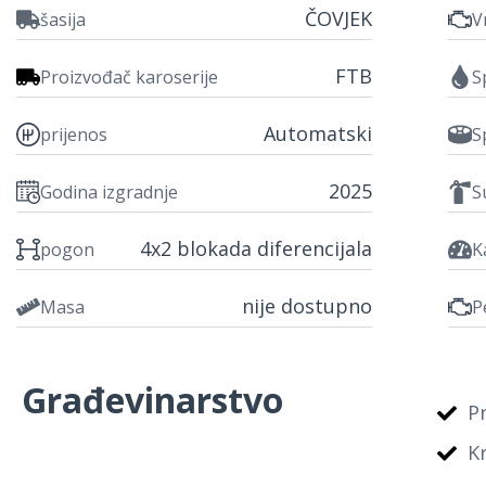
ČOVJEK
šasija
V
FTB
Proizvođač karoserije
S
Automatski
prijenos
S
2025
Godina izgradnje
S
4x2 blokada diferencijala
pogon
K
nije dostupno
Masa
P
Građevinarstvo
P
K