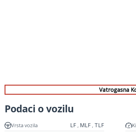
Vatrogasna K
Podaci o vozilu
LF
MLF
TLF
Vrsta vozila
K
,
,