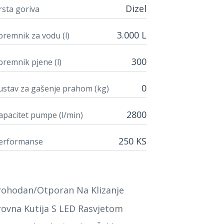
Dizel
rsta goriva
3.000 L
premnik za vodu (l)
300
premnik pjene (l)
0
ustav za gašenje prahom (kg)
2800
apacitet pumpe (l/min)
250 KS
erformanse
rohodan/otporan Na Klizanje
rovna Kutija S LED Rasvjetom