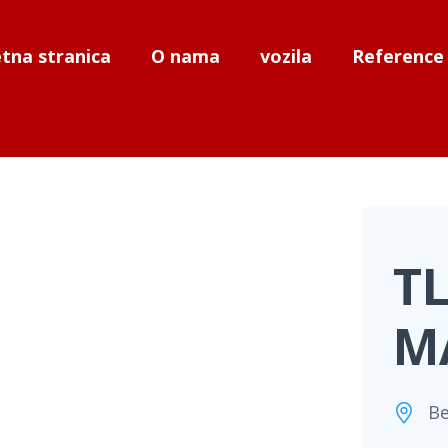
tna stranica
O nama
vozila
Reference
TL
M
Be