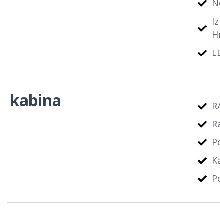
N
I
H
LE
kabina
R
R
P
K
P