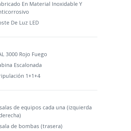
abricado En Material Inoxidable Y
nticorrosivo
oste De Luz LED
AL 3000 Rojo Fuego
abina Escalonada
ripulación 1+1+4
 salas de equipos cada una (izquierda
 derecha)
 sala de bombas (trasera)