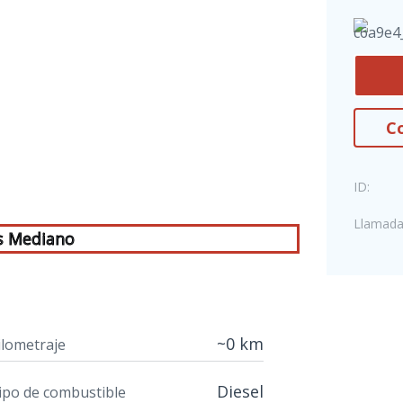
Co
ID:
Llamada
s Mediano
~0 km
ilometraje
Diesel
ipo de combustible