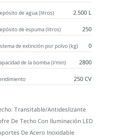
2.500 L
epósito de agua (litros)
250
epósito de espuma (litros)
0
istema de extinción por polvo (kg)
2800
apacidad de la bomba (l/min)
250 CV
endimiento
echo: Transitable/antideslizante
ofre De Techo Con Iluminación LED
oportes De Acero Inoxidable