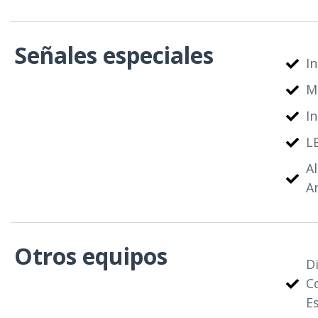
Señales especiales
I
M
I
L
A
A
Otros equipos
D
C
E