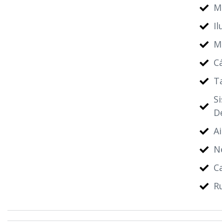
M
I
M
C
T
S
D
A
N
Ca
R