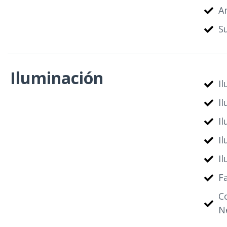
A
S
Iluminación
I
I
I
I
I
Fa
C
N