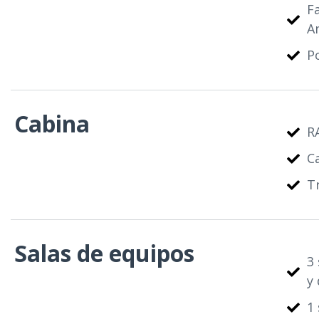
F
A
P
Cabina
R
C
T
Salas de equipos
3
y
1