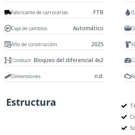
FTB
Fabricante de carrocerías
D
Automático
Caja de cambios
D
2025
Año de construcción
S
Bloqueo del diferencial 4x2
Conducir
C
n.d.
Dimensiones
R
Estructura
T
C
S