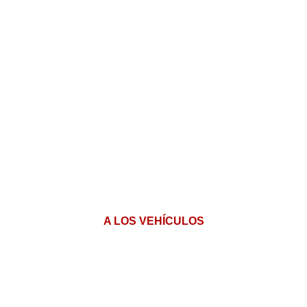
Descubra nuestros
vehículos de
bomberos disponibles
de inmediato.
Nuestros camiones de bomberos son
sinónimo de calidad, fiabilidad y entrega
en todo el mundo.
A LOS VEHÍCULOS