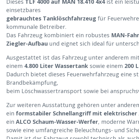
Dieses
TLF 4000 auf MAN 18.410 4x4
ist ein leist
einsetzbares
gebrauchtes Tanklöschfahrzeug
für Feuerwehre
kommunale Betreiber.
Das Fahrzeug kombiniert ein robustes
MAN-Fahr
Ziegler-Aufbau
und eignet sich ideal für untersch
Ausgestattet ist das Fahrzeug unter anderem mi
einem
4.800 Liter Wassertank
sowie einem
200 
Dadurch bietet dieses Feuerwehrfahrzeug eine st
Brandbekämpfung,
beim Löschwassertransport sowie bei anspruchsv
Zur weiteren Ausstattung gehören unter andere
ein
formstabiler Schnellangriff mit elektrischer
ein
ALCO Schaum-Wasser-Werfer
, moderne Warn
sowie eine umfangreiche Beleuchtungs- und Siche
Damit ist das Fahrzeug sowohl technisch als auch