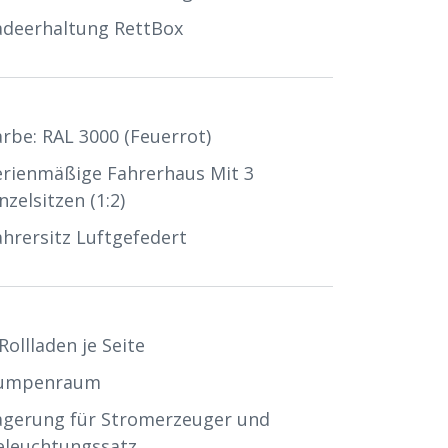
adeerhaltung RettBox
arbe: RAL 3000 (feuerrot)
erienmäßige Fahrerhaus Mit 3
nzelsitzen (1:2)
ahrersitz Luftgefedert
Rollladen je Seite
umpenraum
agerung für Stromerzeuger und
eleuchtungssatz