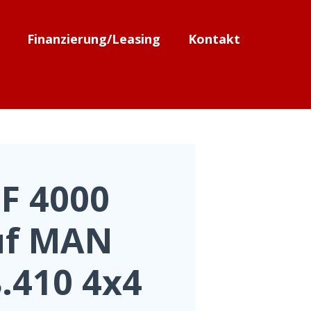
Finanzierung/Leasing
Kontakt
F 4000
uf MAN
.410 4x4