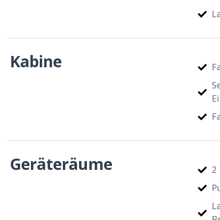
L
Kabine
F
S
Ei
F
Geräteräume
2 
P
L
B