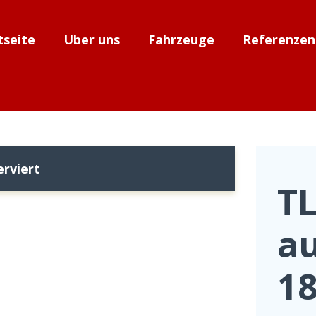
tseite
Über uns
Fahrzeuge
Referenzen
rviert
TL
a
18