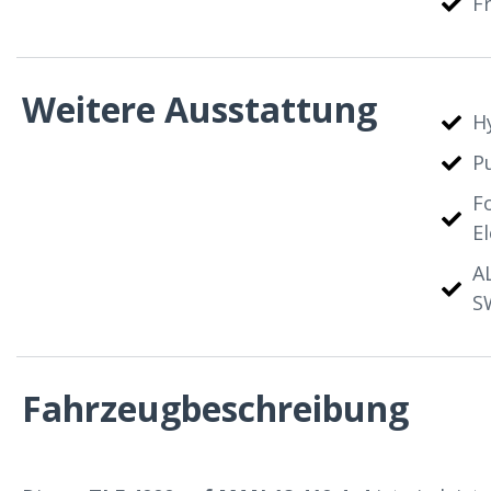
F
Weitere Ausstattung
H
P
F
El
A
S
Fahrzeugbeschreibung