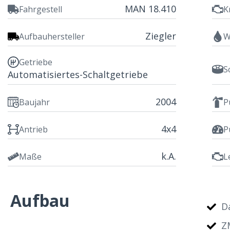
MAN 18.410
Fahrgestell
K
Ziegler
Aufbauhersteller
W
Getriebe
S
Automatisiertes-Schaltgetriebe
2004
Baujahr
P
4x4
Antrieb
P
k.A.
Maße
L
Aufbau
D
Z