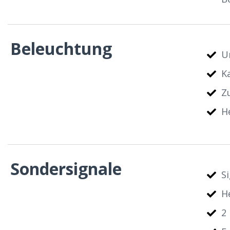
Beleuchtung
U
K
Z
H
Sondersignale
S
H
2