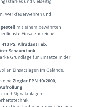
ungsstarkes und vielseitig
n, Werkfeuerwehren und
gestell
mit einem bewährten
iedlichste Einsatzbereiche.
t
410 PS
,
Allradantrieb
,
Liter Schaumtank
.
arke Grundlage für Einsätze in der
ollen Einsatzlagen im Gelände.
m eine
Ziegler FPN 10/2000
,
 Aufrollung
,
- und Signalanlagen
rheitstechnik.
 funktional auf einen zuverlässigen