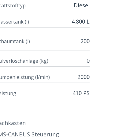
Diesel
raftstofftyp
4.800 L
assertank (l)
200
chaumtank (l)
0
ulverlöschanlage (kg)
2000
umpenleistung (l/min)
410 PS
eistung
achkasten
MS-CANBUS Steuerung