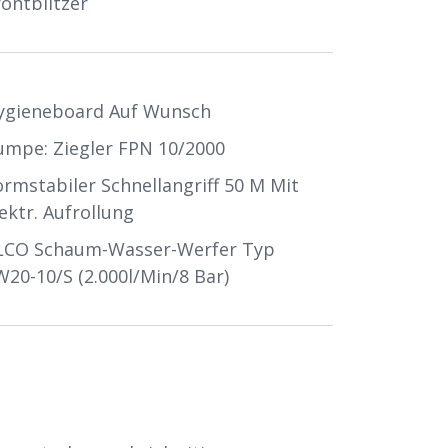
rontblitzer
ygieneboard Auf Wunsch
umpe: Ziegler FPN 10/2000
ormstabiler Schnellangriff 50 M Mit
ektr. Aufrollung
LCO Schaum-Wasser-Werfer Typ
W20-10/S (2.000l/min/8 Bar)