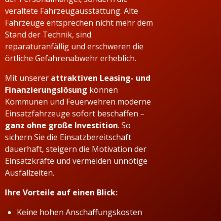
veraltete Fahrzeugausstattung. Alte
Fahrzeuge entsprechen nicht mehr dem
Stand der Technik, sind
reparaturanfällig und erschweren die
örtliche Gefahrenabwehr erheblich.
Mit unserer
attraktiven Leasing- und
Finanzierungslösung
können
Kommunen und Feuerwehren moderne
Einsatzfahrzeuge sofort beschaffen –
ganz ohne große Investition
. So
sichern Sie die Einsatzbereitschaft
dauerhaft, steigern die Motivation der
Einsatzkräfte und vermeiden unnötige
Ausfallzeiten.
Ihre Vorteile auf einen Blick:
Keine hohen Anschaffungskosten