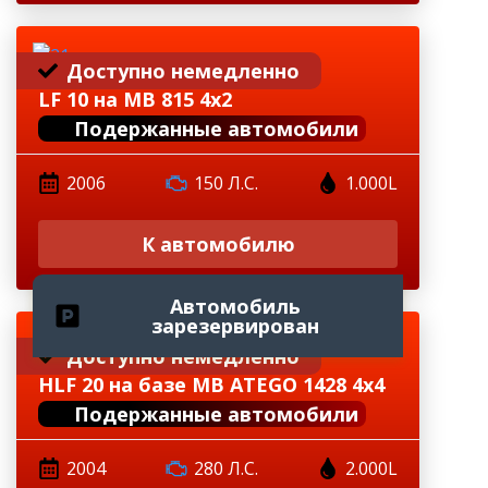
Доступно немедленно
LF 10 на MB 815 4x2
Подержанные автомобили
2006
150 Л.с.
1.000L
К автомобилю
Автомобиль
зарезервирован
Доступно немедленно
HLF 20 на базе MB ATEGO 1428 4x4
Подержанные автомобили
2004
280 Л.С.
2.000L