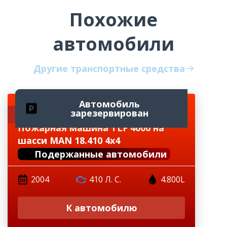
Похожие
автомобили
Другие транспортные средства
Автомобиль
зарезервирован
Доступно немедленно
Пожарная машина TLF 4000 на
шасси MAN 18.410 4x4
Подержанные автомобили
2004
410 Л. С.
4.800L
К автомобилю