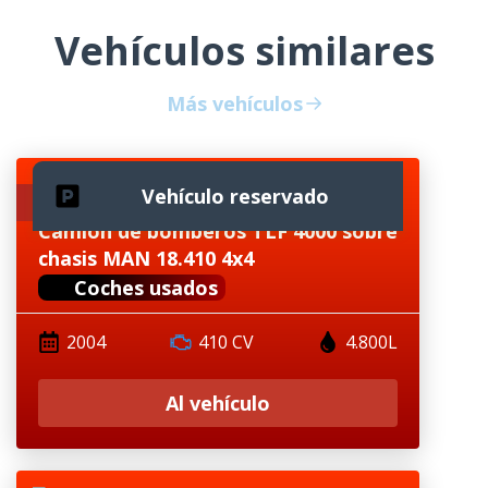
Vehículos similares
Más vehículos
Vehículo reservado
Disponibilidad inmediata
Camión de bomberos TLF 4000 sobre
chasis MAN 18.410 4x4
Coches usados
2004
410 CV
4.800L
Al vehículo