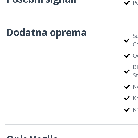
P
Dodatna oprema
S
C
O
Bl
St
N
K
K