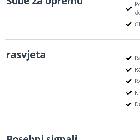
Sobe za opremu
Po
d
G
rasvjeta
R
R
R
K
D
Posebni signali