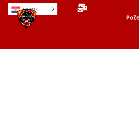
Hrvatski
Poče