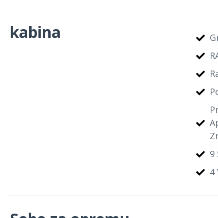
kabina
G
R
R
P
P
A
Z
9 
4