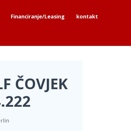
Financiranje/Leasing
kontakt
LF ČOVJEK
.222
rlin