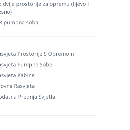
 dvije prostorije za opremu (lijevo i
esno)
R pumpna soba
asvjeta Prostorije S Opremom
asvjeta Pumpne Sobe
asvjeta Kabine
rovna Rasvjeta
odatna Prednja Svjetla