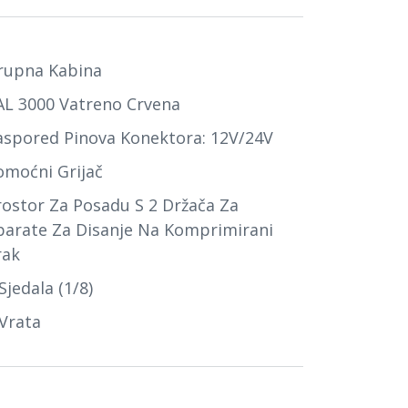
rupna Kabina
AL 3000 Vatreno Crvena
aspored Pinova Konektora: 12V/24V
omoćni Grijač
rostor Za Posadu S 2 Držača Za
parate Za Disanje Na Komprimirani
rak
Sjedala (1/8)
 Vrata