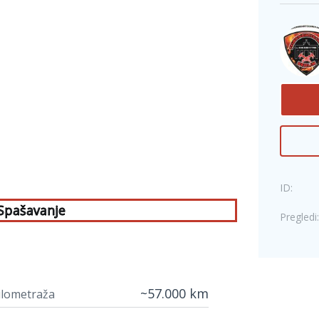
ID:
 Spašavanje
Pregledi:
~57.000 km
ilometraža