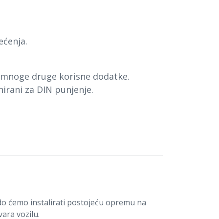
ećenja.
i mnoge druge korisne dodatke.
jnirani za DIN punjenje.
o ćemo instalirati postojeću opremu na
vara vozilu.