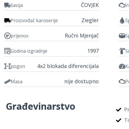
ČOVJEK
šasija
V
Ziegler
Proizvođač karoserije
S
Ručni Mjenjač
prijenos
S
1997
Godina izgradnje
S
4x2 blokada diferencijala
pogon
K
nije dostupno
Masa
P
Građevinarstvo
P
T