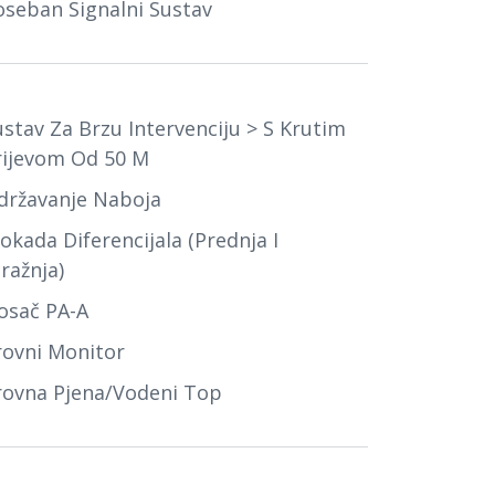
oseban Signalni Sustav
ustav Za Brzu Intervenciju > S Krutim
rijevom Od 50 M
državanje Naboja
okada Diferencijala (prednja I
ražnja)
osač PA-A
rovni Monitor
rovna Pjena/vodeni Top