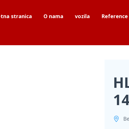
tna stranica
O nama
vozila
Reference
H
14
Be