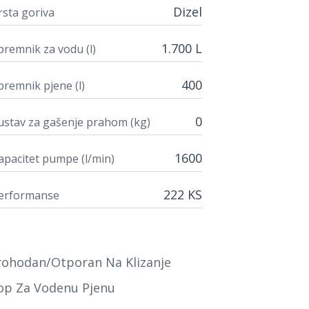
Dizel
rsta goriva
1.700 L
premnik za vodu (l)
400
premnik pjene (l)
0
ustav za gašenje prahom (kg)
1600
apacitet pumpe (l/min)
222 KS
erformanse
rohodan/otporan Na Klizanje
op Za Vodenu Pjenu