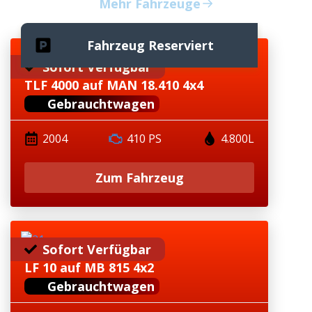
Mehr Fahrzeuge
Fahrzeug Reserviert
Sofort Verfügbar
TLF 4000 auf MAN 18.410 4x4
Gebrauchtwagen
2004
410 PS
4.800L
Zum Fahrzeug
Sofort Verfügbar
LF 10 auf MB 815 4x2
Gebrauchtwagen