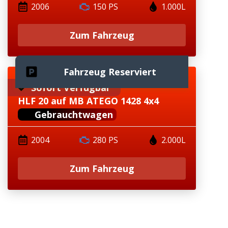
2006
150 PS
1.000L
Zum Fahrzeug
Fahrzeug Reserviert
Sofort Verfügbar
HLF 20 auf MB ATEGO 1428 4x4
Gebrauchtwagen
2004
280 PS
2.000L
Zum Fahrzeug