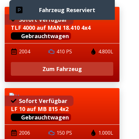
Fahrzeug Reserviert
Sofort Verfügbar
TLF 4000 auf MAN 18.410 4x4
Gebrauchtwagen
2004
410 PS
4.800L
Zum Fahrzeug
Sofort Verfügbar
LF 10 auf MB 815 4x2
Gebrauchtwagen
2006
150 PS
1.000L