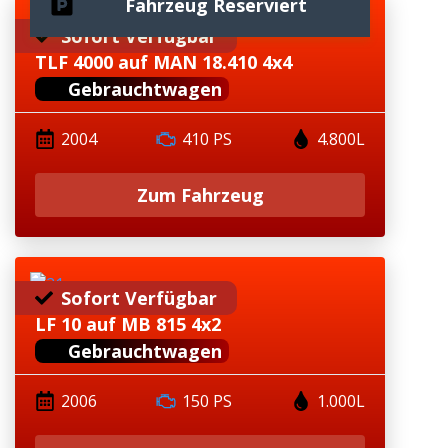
Fahrzeug Reserviert
Sofort Verfügbar
TLF 4000 auf MAN 18.410 4x4
Gebrauchtwagen
2004
410 PS
4.800L
Zum Fahrzeug
Sofort Verfügbar
LF 10 auf MB 815 4x2
Gebrauchtwagen
2006
150 PS
1.000L